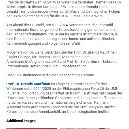
Präsidentschaftswahl 2024: Was waren die zentralen Themen des US-
Wahlkampfs in dieser Kampagne? Wen konnten Kamala Harris und
Donald Trump überzeugen, wen nicht? Was sind die möglichen Folgen
der US-Wahlentscheidung für die USA, Europa und die Welt?
Am Abend der US-Wahl, am 5.11.2024, veranstaltete der Lehrstuhl
Internationale Beziehungen und Europaforschung gemeinsamen mit
der Fachschaftsinitiative PSS in der Kellerperle im Studierendenhaus
eine Diskussionsveranstaltung zu den innen- und außenpolitischen
Rahmenbedingungen und Folgen dieser Wahl.
Moderiert von Dr. Elena Dück diskutierten Prof. Dr. Brenda Kauffman,
Flagler College, Mr. Jansen Harris, Mitarbeiter in der
Amerikanistik/Anglistik der JMU und Prof. Dr. Sonja Grimm, Lehrstuhl
Internationale Beziehungen und Europaforschung.
Über 150 Studierende verfolgten gespannt die Debatte.
Prof. Dr. Brenda Kauffman
ist Flagler-Gastprofessorin für das
Wintersemester 2024/2025 an der Philosophischen Fakultät der JMU.
In Lehre und Forschung beschäftigt sich Prof. Kauffman mit Fragen der
Umweltpolitik, der politischen Ökonomie und der politischen Theorie im
nordamerikanischen und international vergleichenden Rahmen.
Während ihres Aufenthalts kooperiert sie mit Prof. MaryAnn Snyder-
Körber, Lehrbereich Amerikanistik an Neuphilologischen Institut.
Additional images