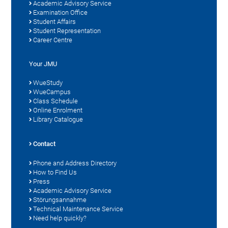
Academic Advisory Service
Examination Office
Student Affairs
Student Representation
Career Centre
Your JMU
WueStudy
WueCampus
Class Schedule
Online Enrolment
Library Catalogue
Contact
Phone and Address Directory
How to Find Us
Press
Academic Advisory Service
Störungsannahme
Technical Maintenance Service
Need help quickly?