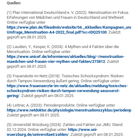
Quellen:
(1) Plan International Deutschland e. V. (2022): Menstruation im Fokus.
Erfahrungen von Mädchen und Frauen in Deutschland und Weltweit.
Online verfügbar unter
https://www.plan.de/fileadmin/website/04._Aktuelles/Kampagnen_und_A
Umfrage_Menstruation-A4-2022_final.pdf?sc=IDQ25100
. Zuletzt
geprüft am 08.01.2025.
(2) Laudien, Y.; Kesper, K. (2024): 4 Mythen und 4 Fakten über die
Menstruation. Online verfügbar unter:
https://www.unicef.de/informieren/aktuelles/blog/-/menstruation-
maedchen-und-frauen-vier-mythen-und-fakten/273812
. Zuletzt
geprüft am 08.01.2025.
(3) Frauenärzte im Netz (2018): Toxisches Schocksyndrom: Risiken
durch Tampon-Verwendung äußert gering. Online verfügbar unter:
https://www.frauenaerzte-im-netz.de/aktuelles/meldung/toxisches-
schocksyndrom-risiken-durch-tampon-verwendung-aeusserst-
gering/
. Zuletzt geprüft am 08.01.2025.
(4) Leitner, A. (2023): Periodenprodukte. Online verfügbar unter
https://www.netdoktor.de/physiologie/menstruationszyklus/perio
Zuletzt geprüft am 08.01.2025.
(5) Universität Würzburg (2024): Zahlen und Fakten zur JMU. Stand:
02.12.2024. Online verfügbar unter:
https://www.uni-
wuerzburg.de/universitaet/zahlen/
. Zuletzt geprüft am 08.01.2025.