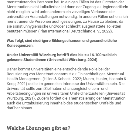
menstruierenden Personen bei. In einigen Fällen ist das Eintreten der
Menstruation nicht kalkulierbar. Ist dann der Zugang zu Hygieneartikeln
nicht möglich, wird unter anderem ein vorzeitiges Verlassen der
universitären Veranstaltungen notwendig. In anderen Fällen sehen sich
menstruierende Personen auch gezwungen, zu Hause zu bleiben, da
sie sonst unhygienische und/oder schlecht ausgestattete Toiletten
benutzen müssen (Plan International Deutschland e. V., 2022).
Was folgt, sind niedrigere Bildungschancen und gesundheitliche
Konsequenzen.
An der Universität Würzburg betrifft dies bis zu 16.100 weiblich
gelesene Studentinnen (Universität Würzburg, 2024).
Daher kommt Universitäten eine entscheidende Rolle bei der
Reduzierung von Menstruationsarmut zu: Ein nachhaltiges Menstrual
Health Management (Hillen & Koheck, 2022; Munro, Hunter, Hossain &
Keep, 2021) sollte im generellen Interesse der Universitäten sein. Die
Universität sollte zum Ziel haben chancengleiche Lern- und
Arbeitsbedingungen im universitären Umfeld herzustellen (Universität
Würzburg, 2021). Zudem fördert die Thematisierung der Menstruation
auch die Enttabuisierung innerhalb des studentischen Umfelds und
darüber hinaus.
Welche Lösungen gibt es?