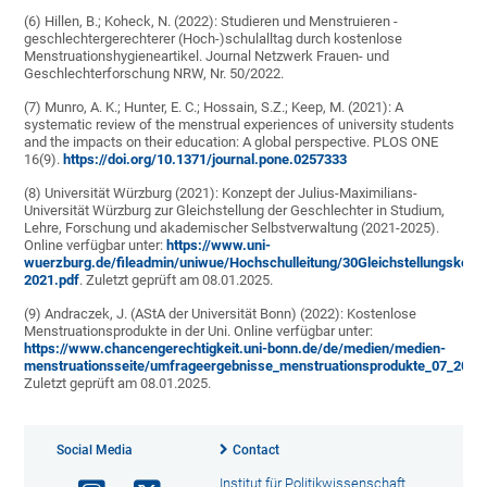
(6) Hillen, B.; Koheck, N. (2022): Studieren und Menstruieren -
geschlechtergerechterer (Hoch-)schulalltag durch kostenlose
Menstruationshygieneartikel. Journal Netzwerk Frauen- und
Geschlechterforschung NRW, Nr. 50/2022.
(7) Munro, A. K.; Hunter, E. C.; Hossain, S.Z.; Keep, M. (2021): A
systematic review of the menstrual experiences of university students
and the impacts on their education: A global perspective. PLOS ONE
16(9).
https://doi.org/10.1371/journal.pone.0257333
(8) Universität Würzburg (2021): Konzept der Julius-Maximilians-
Universität Würzburg zur Gleichstellung der Geschlechter in Studium,
Lehre, Forschung und akademischer Selbstverwaltung (2021-2025).
Online verfügbar unter:
https://www.uni-
wuerzburg.de/fileadmin/uniwue/Hochschulleitung/30Gleichstellungskonz
2021.pdf
. Zuletzt geprüft am 08.01.2025.
(9) Andraczek, J. (AStA der Universität Bonn) (2022): Kostenlose
Menstruationsprodukte in der Uni. Online verfügbar unter:
https://www.chancengerechtigkeit.uni-bonn.de/de/medien/medien-
menstruationsseite/umfrageergebnisse_menstruationsprodukte_07_2022
Zuletzt geprüft am 08.01.2025.
Social Media
Contact
Institut für Politikwissenschaft