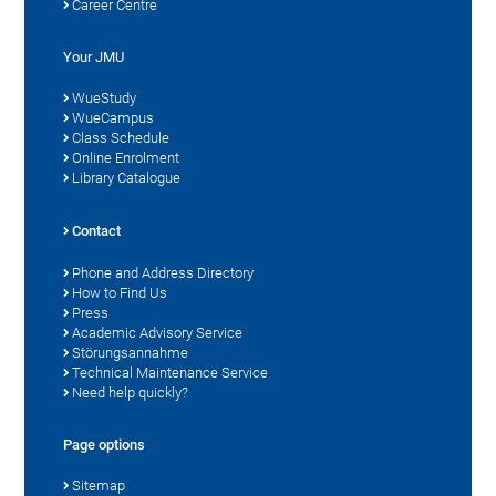
Career Centre
Your JMU
WueStudy
WueCampus
Class Schedule
Online Enrolment
Library Catalogue
Contact
Phone and Address Directory
How to Find Us
Press
Academic Advisory Service
Störungsannahme
Technical Maintenance Service
Need help quickly?
Page options
Sitemap