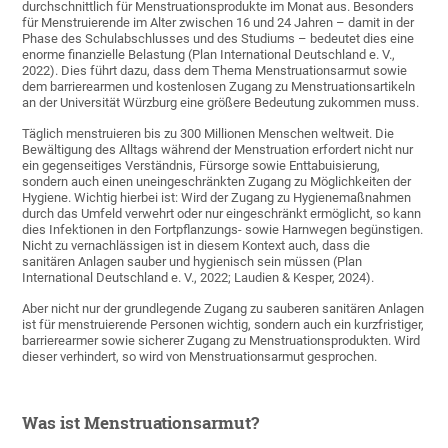
durchschnittlich für Menstruationsprodukte im Monat aus. Besonders
für Menstruierende im Alter zwischen 16 und 24 Jahren – damit in der
Phase des Schulabschlusses und des Studiums – bedeutet dies eine
enorme finanzielle Belastung (Plan International Deutschland e. V.,
2022). Dies führt dazu, dass dem Thema Menstruationsarmut sowie
dem barrierearmen und kostenlosen Zugang zu Menstruationsartikeln
an der Universität Würzburg eine größere Bedeutung zukommen muss.
Täglich menstruieren bis zu 300 Millionen Menschen weltweit. Die
Bewältigung des Alltags während der Menstruation erfordert nicht nur
ein gegenseitiges Verständnis, Fürsorge sowie Enttabuisierung,
sondern auch einen uneingeschränkten Zugang zu Möglichkeiten der
Hygiene. Wichtig hierbei ist: Wird der Zugang zu Hygienemaßnahmen
durch das Umfeld verwehrt oder nur eingeschränkt ermöglicht, so kann
dies Infektionen in den Fortpflanzungs- sowie Harnwegen begünstigen.
Nicht zu vernachlässigen ist in diesem Kontext auch, dass die
sanitären Anlagen sauber und hygienisch sein müssen (Plan
International Deutschland e. V., 2022; Laudien & Kesper, 2024).
Aber nicht nur der grundlegende Zugang zu sauberen sanitären Anlagen
ist für menstruierende Personen wichtig, sondern auch ein kurzfristiger,
barrierearmer sowie sicherer Zugang zu Menstruationsprodukten. Wird
dieser verhindert, so wird von Menstruationsarmut gesprochen.
Was ist Menstruationsarmut?