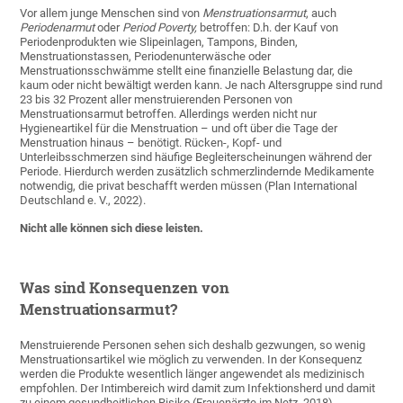
Vor allem junge Menschen sind von
Menstruationsarmut
, auch
Periodenarmut
oder
Period Poverty,
betroffen: D.h. der Kauf von
Periodenprodukten wie Slipeinlagen, Tampons, Binden,
Menstruationstassen, Periodenunterwäsche oder
Menstruationsschwämme stellt eine finanzielle Belastung dar, die
kaum oder nicht bewältigt werden kann. Je nach Altersgruppe sind rund
23 bis 32 Prozent aller menstruierenden Personen von
Menstruationsarmut betroffen. Allerdings werden nicht nur
Hygieneartikel für die Menstruation – und oft über die Tage der
Menstruation hinaus – benötigt. Rücken-, Kopf- und
Unterleibsschmerzen sind häufige Begleiterscheinungen während der
Periode. Hierdurch werden zusätzlich schmerzlindernde Medikamente
notwendig, die privat beschafft werden müssen (Plan International
Deutschland e. V., 2022).
Nicht alle können sich diese leisten.
Was sind Konsequenzen von
Menstruationsarmut?
Menstruierende Personen sehen sich deshalb gezwungen, so wenig
Menstruationsartikel wie möglich zu verwenden. In der Konsequenz
werden die Produkte wesentlich länger angewendet als medizinisch
empfohlen. Der Intimbereich wird damit zum Infektionsherd und damit
zu einem gesundheitlichen Risiko (Frauenärzte im Netz, 2018).