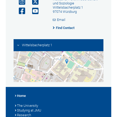
und Soziologie
Wittelsbacherplatz 1
97074 Würzburg
Email
Find Contact
Wittelsbacherplatz 1
Home
The University
Studying at JMU
Research