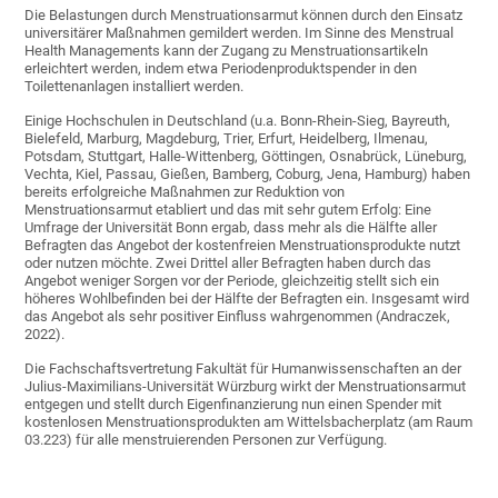
Die Belastungen durch Menstruationsarmut können durch den Einsatz
universitärer Maßnahmen gemildert werden. Im Sinne des Menstrual
Health Managements kann der Zugang zu Menstruationsartikeln
erleichtert werden, indem etwa Periodenproduktspender in den
Toilettenanlagen installiert werden.
Einige Hochschulen in Deutschland (u.a. Bonn-Rhein-Sieg, Bayreuth,
Bielefeld, Marburg, Magdeburg, Trier, Erfurt, Heidelberg, Ilmenau,
Potsdam, Stuttgart, Halle-Wittenberg, Göttingen, Osnabrück, Lüneburg,
Vechta, Kiel, Passau, Gießen, Bamberg, Coburg, Jena, Hamburg) haben
bereits erfolgreiche Maßnahmen zur Reduktion von
Menstruationsarmut etabliert und das mit sehr gutem Erfolg: Eine
Umfrage der Universität Bonn ergab, dass mehr als die Hälfte aller
Befragten das Angebot der kostenfreien Menstruationsprodukte nutzt
oder nutzen möchte. Zwei Drittel aller Befragten haben durch das
Angebot weniger Sorgen vor der Periode, gleichzeitig stellt sich ein
höheres Wohlbefinden bei der Hälfte der Befragten ein. Insgesamt wird
das Angebot als sehr positiver Einfluss wahrgenommen (Andraczek,
2022).
Die Fachschaftsvertretung Fakultät für Humanwissenschaften an der
Julius-Maximilians-Universität Würzburg wirkt der Menstruationsarmut
entgegen und stellt durch Eigenfinanzierung nun einen Spender mit
kostenlosen Menstruationsprodukten am Wittelsbacherplatz (am Raum
03.223) für alle menstruierenden Personen zur Verfügung.