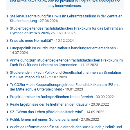
Not all the news below can be provided in English. We apologize for
any inconveniences.
Stellenausschreibung für Hiwis im Lehramtsstudium in der Zentralen
Studienberatung
- 27.06.2026
Studienbegleitendes fachdidaktisches Praktikum für das Lehramt an
Gymnasien im WS 2025/26
- 02.01.2025
Krise als neue Normalität?
- 10.12.2024
Europapolitik im Würzburger Rathaus handlungsorientiert erleben
-
14.07.2024
Anmeldung zum studienbegleitenden fachdidaktischen Praktikum im
Fach PuG für das Lehramt an Gymnasien
- 11.12.2023
Studierende im Fach Politik und Gesellschaft nahmen an Simulation
zur EU-Klimapolitik teil
- 27.07.2023
TriCO2lor – ein Kooperationsprojekt der Fachdidaktiken am IPS mit
der Mittelschule Unterpleichfeld
- 19.01.2023
Projektseminar im fachspezifischen freien Bereich
- 30.09.2022
Reale Ergebnisse der Teilnehmer an der Klausur
- 20.09.2022
SZ: "Wenn das Leben plötzlich politisch wird"
- 14.09.2022
Politik lernen mit einem Schülerparlament
- 27.06.2022
Wichtige Informationen für Studierende der Sozialkunde / Politik und