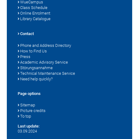
WueCampus
Class Schedule
Online Enrolment
Library Catalogue
Contact
Phone and Address Directory
How to Find Us
Press
Academic Advisory Service
Störungsannahme
Technical Maintenance Service
Need help quickly?
Page options
Sitemap
Picture credits
To top
Last update:
03.09.2024