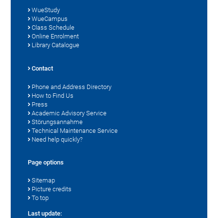
WueStudy
WueCampus
Class Schedule
Online Enrolment
Library Catalogue
Contact
Phone and Address Directory
How to Find Us
Press
Academic Advisory Service
Störungsannahme
Technical Maintenance Service
Need help quickly?
Page options
Sitemap
Picture credits
To top
Last update: