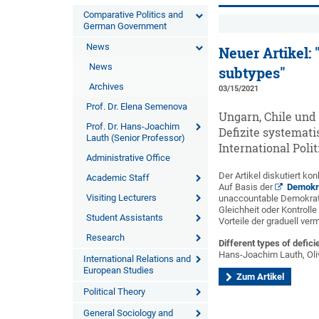
Comparative Politics and
German Government
News
Neuer Artikel:
News
subtypes"
Archives
03/15/2021
Prof. Dr. Elena Semenova
Ungarn, Chile und
Prof. Dr. Hans-Joachim
Defizite systemati
Lauth (Senior Professor)
International Poli
Administrative Office
Der Artikel diskutiert k
Academic Staff
Auf Basis der
Demokra
Visiting Lecturers
unaccountable Demokratie
Gleichheit oder Kontrolle
Student Assistants
Vorteile der graduell ve
Research
Different types of defi
Hans-Joachim Lauth, Oli
International Relations and
European Studies
Zum Artikel
Political Theory
General Sociology and