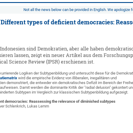
Not all the news below can be provided in English. We apologize 
 "Different types of deficient democracies: Reas
 Indonesien sind Demokratien, aber alle haben demokratisc
sieren lassen, zeigt ein neuer Artikel aus dem Forschungs
tical Science Review (IPSR) erschienen ist.
onkurrierende Logiken der Subtypenbildung und untersucht diese für die Demokrat
tiematrix
wird die empirische Evidenz von illiberalen, inegalitären und
n demonstriert, die entweder ein demokratisches Defizit im Bereich der Freihei
 aufweisen. Damit werden die dominante Kritik der "radial delusion" gekontert un
rminderten Subtypen im Vergleich zur klassischen Subtypenbildung aufgezeigt.
cient democracies: Reassessing the relevance of diminished subtypes
ver Schlenkrich, Lukas Lemm