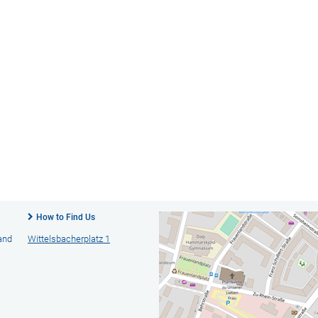
How to Find Us
 and
Wittelsbacherplatz 1