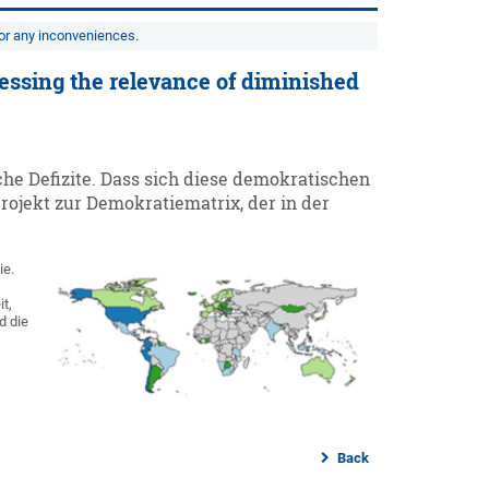
for any inconveniences.
sessing the relevance of diminished
he Defizite. Dass sich diese demokratischen
projekt zur Demokratiematrix, der in der
ie.
t,
d die
Back