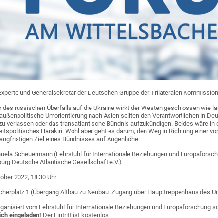
Experte und Generalsekretär der Deutschen Gruppe der Trilateralen Kommission
 des russischen Überfalls auf die Ukraine wirkt der Westen geschlossen wie la
ußenpolitische Umorientierung nach Asien sollten den Verantwortlichen in Deu
zu verlassen oder das transatlantische Bündnis aufzukündigen. Beides wäre in
itspolitisches Harakiri. Wohl aber geht es darum, den Weg in Richtung einer 
angfristigen Ziel eines Bündnisses auf Augenhöhe.
nuela Scheuermann (Lehrstuhl für Internationale Beziehungen und Europaforschu
burg Deutsche Atlantische Gesellschaft e.V.)
ober 2022, 18:30 Uhr
herplatz 1 (Übergang Altbau zu Neubau, Zugang über Haupttreppenhaus des Un
rganisiert vom Lehrstuhl für Internationale Beziehungen und Europaforschung 
lich eingeladen!
Der Eintritt ist kostenlos.