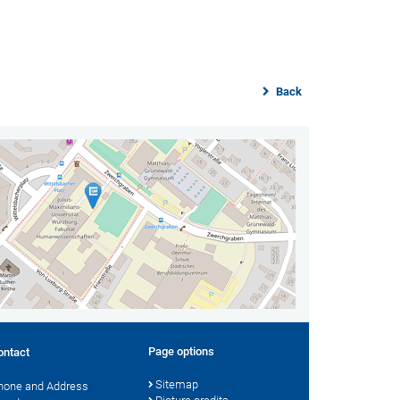
Back
Page options
ontact
Sitemap
hone and Address