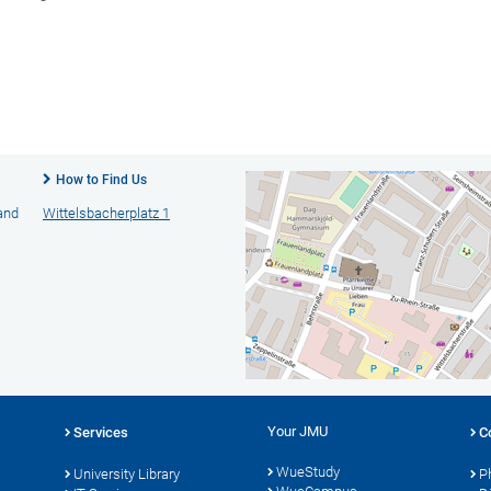
How to Find Us
 and
Wittelsbacherplatz 1
Your JMU
Services
C
WueStudy
University Library
P