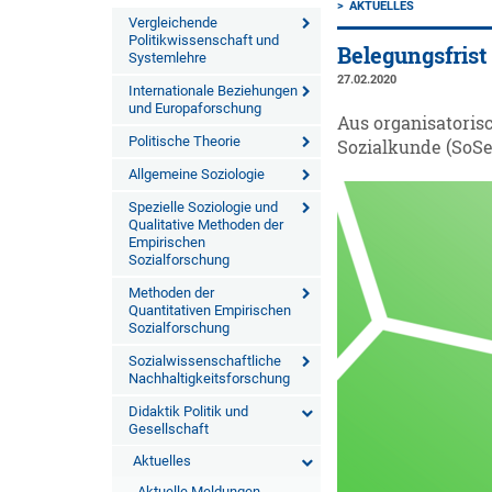
AKTUELLES
Vergleichende
Politikwissenschaft und
Belegungsfrist
Systemlehre
27.02.2020
Internationale Beziehungen
und Europaforschung
Aus organisatoris
Politische Theorie
Sozialkunde (SoSe 
Allgemeine Soziologie
Spezielle Soziologie und
Qualitative Methoden der
Empirischen
Sozialforschung
Methoden der
Quantitativen Empirischen
Sozialforschung
Sozialwissenschaftliche
Nachhaltigkeitsforschung
Didaktik Politik und
Gesellschaft
Aktuelles
Aktuelle Meldungen