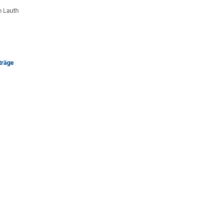
m Lauth
träge