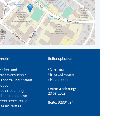
Seitenoptionen
ontakt
Sitemap
elefon- und
Bildnachweise
dressverzeichnis
Nach oben
tandorte und Anfahrt
resse
Letzte Änderung:
tudienberatung
20.08.2023
törungsannahme
echnischer Betrieb
Seite:
92391/347
lfe im Notfall