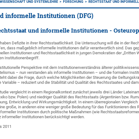
KWISSENSCHAFT UND SYSTEMLEHRE
FORSCHUNG
RECHTSSTAAT UND INFORMELLE
d informelle Institutionen (DFG)
chtsstaat und informelle Institutionen - Osteuro
aben Defizite in ihrer Rechtsstaatlichkeit. Die Untersuchung will die in der Re
en, dass maßgeblich informelle Institutionen dafür verantwortlich sind. Das ge
ellen Institutionen und Rechtsstaatlichkeit in jungen Demokratien der „Dritten 
n Institutionenbegriff.
stitutionelle Perspektive mit dem Institutionenverständnis älterer politikwisse
telismus – nun verstanden als informelle Institutionen – und die formalen Instit
teht dabei die Frage, durch welche Möglichkeiten der Steuerung die Geltungskraft
 Variable – reduziert und die Stabilität und Qualität des Rechtsstaates und da
Studie vergleicht in einem Regionalkontext zunächst jeweils drei Länder Lateina
xiko bzw. Polen) und niedriger Qualität des Rechtsstaats (Argentinien bzw. Rumäni
hung, Entwicklung und Wirkungsmächtigkeit. In einem überregionalen Vergleich s
ne große, in anderen eine weniger große Bedeutung für das Funktionieren des 
formeller Institutionen durch politische Maßnahmen (wie Rechtsstaatsreformen
informeller Institutionen berücksichtigt werden.
s 2011