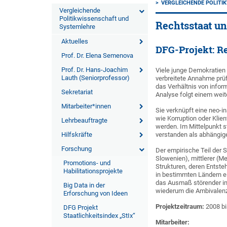
VERGLEICHENDE POLITI
Vergleichende
Politikwissenschaft und
Rechtsstaat un
Systemlehre
Aktuelles
DFG-Projekt: Re
Prof. Dr. Elena Semenova
Prof. Dr. Hans-Joachim
Viele junge Demokratien h
Lauth (Seniorprofessor)
verbreitete Annahme prüf
das Verhältnis von inform
Sekretariat
Analyse folgt einem weite
Mitarbeiter*innen
Sie verknüpft eine neo-in
wie Korruption oder Klien
Lehrbeauftragte
werden. Im Mittelpunkt s
Hilfskräfte
verstanden als abhängige
Forschung
Der empirische Teil der 
Slowenien), mittlerer (Me
Promotions- und
Strukturen, deren Entste
Habilitationsprojekte
in bestimmten Ländern ei
das Ausmaß störender in
Big Data in der
wiederum die Ambivalenz 
Erforschung von Ideen
Projektzeitraum:
2008 bi
DFG Projekt
Staatlichkeitsindex „StIx“
Mitarbeiter: