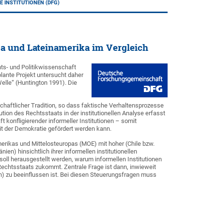
 INSTITUTIONEN (DFG)
pa und Lateinamerika im Vergleich
chts- und Politikwissenschaft
plante Projekt untersucht daher
Welle“ (Huntington 1991). Die
nschaftlicher Tradition, so dass faktische Verhaltensprozesse
ution des Rechtsstaats in der institutionellen Analyse erfasst
 konfligierender informeller Institutionen – somit
mit der Demokratie gefördert werden kann.
merikas und Mittelosteuropas (MOE) mit hoher (Chile bzw.
en) hinsichtlich ihrer informellen institutionellen
oll herausgestellt werden, warum informellen Institutionen
Rechtsstaats zukommt. Zentrale Frage ist dann, inwieweit
) zu beeinflussen ist. Bei diesen Steuerungsfragen muss