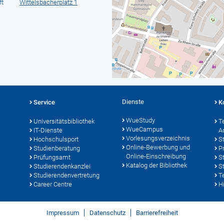
ft
Wittelsbacherplatz 1
Dienste
Service
K
WueStudy
Universitätsbibliothek
T
WueCampus
IT-Dienste
A
Vorlesungsverzeichnis
Hochschulsport
S
Online-Bewerbung und
Studienberatung
P
Online-Einschreibung
Prüfungsamt
S
Katalog der Bibliothek
Studierendenkanzlei
S
Studierendenvertretung
T
Career Centre
Hi
Impressum
Datenschutz
Barrierefreiheit