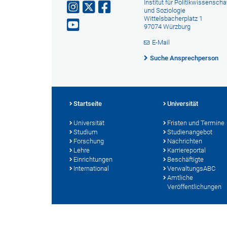
Institut für Politikwissenscha
und Soziologie
Wittelsbacherplatz 1
97074 Würzburg
E-Mail
Suche Ansprechperson
Startseite
Universität
Universität
Fristen und Termine
Studium
Studienangebot
Forschung
Nachrichten
Lehre
Karriereportal
Einrichtungen
Beschäftigte
International
VerwaltungsABC
Amtliche
Veröffentlichungen