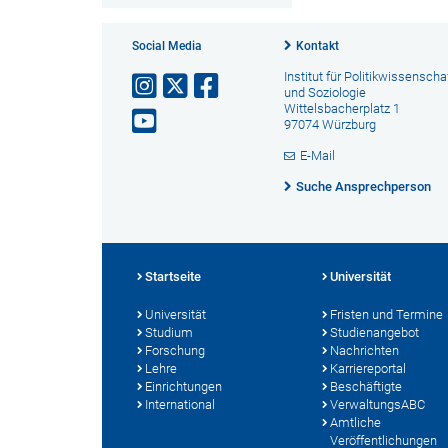
Social Media
Kontakt
Institut für Politikwissenscha
und Soziologie
Wittelsbacherplatz 1
97074 Würzburg
E-Mail
Suche Ansprechperson
Startseite
Universität
Universität
Fristen und Termine
Studium
Studienangebot
Forschung
Nachrichten
Lehre
Karriereportal
Einrichtungen
Beschäftigte
International
VerwaltungsABC
Amtliche
Veröffentlichungen