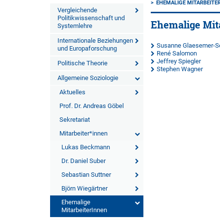
EHEMALIGE MITARBEITE
Vergleichende
Politikwissenschaft und
Ehemalige Mit
Systemlehre
Internationale Beziehungen
Susanne Glaesemer-Se
und Europaforschung
René Salomon
Jeffrey Spiegler
Politische Theorie
Stephen Wagner
Allgemeine Soziologie
Aktuelles
Prof. Dr. Andreas Göbel
Sekretariat
Mitarbeiter*innen
Lukas Beckmann
Dr. Daniel Suber
Sebastian Suttner
Björn Wiegärtner
Ehemalige
MitarbeiterInnen