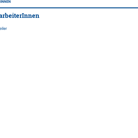
RINNEN
arbeiterInnen
iler