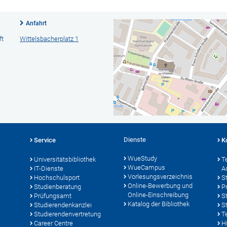
Anfahrt
ft
Wittelsbacherplatz 1
Dienste
Service
K
WueStudy
Universitätsbibliothek
T
WueCampus
IT-Dienste
A
Vorlesungsverzeichnis
Hochschulsport
S
Online-Bewerbung und
Studienberatung
P
Online-Einschreibung
Prüfungsamt
S
Katalog der Bibliothek
Studierendenkanzlei
S
Studierendenvertretung
T
Career Centre
Hi