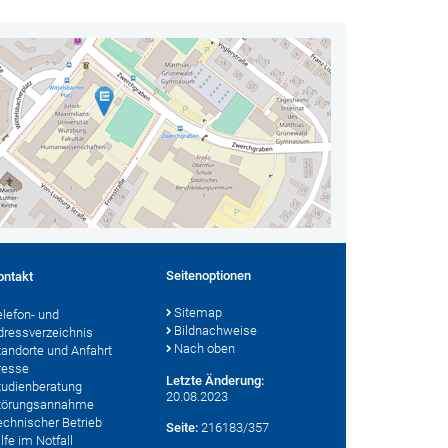
Seitenoptionen
ontakt
Sitemap
elefon- und
Bildnachweise
dressverzeichnis
Nach oben
tandorte und Anfahrt
resse
Letzte Änderung:
tudienberatung
20.08.2023
törungsannahme
echnischer Betrieb
Seite:
216183/357
lfe im Notfall