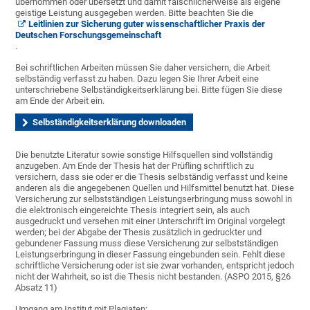
übernommen oder übersetzt und damit fälschlicherweise als eigene
geistige Leistung ausgegeben werden. Bitte beachten Sie die
Leitlinien zur Sicherung guter wissenschaftlicher Praxis der
Deutschen Forschungsgemeinschaft
.
Bei schriftlichen Arbeiten müssen Sie daher versichern, die Arbeit
selbständig verfasst zu haben. Dazu legen Sie Ihrer Arbeit eine
unterschriebene Selbständigkeitserklärung bei. Bitte fügen Sie diese
am Ende der Arbeit ein.
Selbständigkeitserklärung downloaden
Die benutzte Literatur sowie sonstige Hilfsquellen sind vollständig
anzugeben. Am Ende der Thesis hat der Prüfling schriftlich zu
versichern, dass sie oder er die Thesis selbständig verfasst und keine
anderen als die angegebenen Quellen und Hilfsmittel benutzt hat. Diese
Versicherung zur selbstständigen Leistungserbringung muss sowohl in
die elektronisch eingereichte Thesis integriert sein, als auch
ausgedruckt und versehen mit einer Unterschrift im Original vorgelegt
werden; bei der Abgabe der Thesis zusätzlich in gedruckter und
gebundener Fassung muss diese Versicherung zur selbstständigen
Leistungserbringung in dieser Fassung eingebunden sein. Fehlt diese
schriftliche Versicherung oder ist sie zwar vorhanden, entspricht jedoch
nicht der Wahrheit, so ist die Thesis nicht bestanden. (ASPO 2015, §26
Absatz 11)
Umgang am Institut mit Plagiaten: