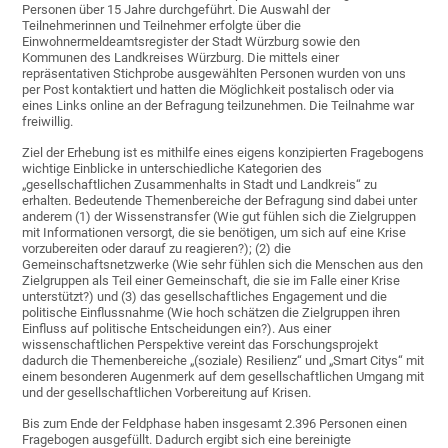
Personen über 15 Jahre durchgeführt. Die Auswahl der
Teilnehmerinnen und Teilnehmer erfolgte über die
Einwohnermeldeamtsregister der Stadt Würzburg sowie den
Kommunen des Landkreises Würzburg. Die mittels einer
repräsentativen Stichprobe ausgewählten Personen wurden von uns
per Post kontaktiert und hatten die Möglichkeit postalisch oder via
eines Links online an der Befragung teilzunehmen. Die Teilnahme war
freiwillig.
Ziel der Erhebung ist es mithilfe eines eigens konzipierten Fragebogens
wichtige Einblicke in unterschiedliche Kategorien des
„gesellschaftlichen Zusammenhalts in Stadt und Landkreis“ zu
erhalten. Bedeutende Themenbereiche der Befragung sind dabei unter
anderem (1) der Wissenstransfer (Wie gut fühlen sich die Zielgruppen
mit Informationen versorgt, die sie benötigen, um sich auf eine Krise
vorzubereiten oder darauf zu reagieren?); (2) die
Gemeinschaftsnetzwerke (Wie sehr fühlen sich die Menschen aus den
Zielgruppen als Teil einer Gemeinschaft, die sie im Falle einer Krise
unterstützt?) und (3) das gesellschaftliches Engagement und die
politische Einflussnahme (Wie hoch schätzen die Zielgruppen ihren
Einfluss auf politische Entscheidungen ein?). Aus einer
wissenschaftlichen Perspektive vereint das Forschungsprojekt
dadurch die Themenbereiche „(soziale) Resilienz“ und „Smart Citys“ mit
einem besonderen Augenmerk auf dem gesellschaftlichen Umgang mit
und der gesellschaftlichen Vorbereitung auf Krisen.
Bis zum Ende der Feldphase haben insgesamt 2.396 Personen einen
Fragebogen ausgefüllt. Dadurch ergibt sich eine bereinigte