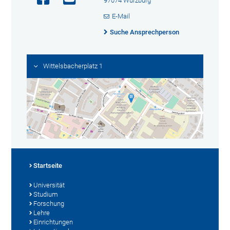
97074 Würzburg
E-Mail
Suche Ansprechperson
Wittelsbacherplatz 1
Startseite
Universität
Studium
Forschung
Lehre
Einrichtungen