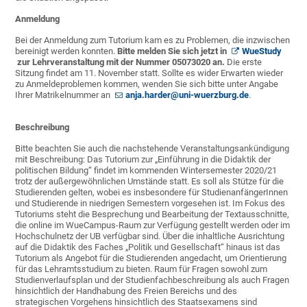
Anmeldung
Bei der Anmeldung zum Tutorium kam es zu Problemen, die inzwischen
bereinigt werden konnten.
Bitte melden Sie sich jetzt in
WueStudy
zur Lehrveranstaltung mit der Nummer 05073020 an.
Die erste
Sitzung findet am 11. November statt. Sollte es wider Erwarten wieder
zu Anmeldeproblemen kommen, wenden Sie sich bitte unter Angabe
Ihrer Matrikelnummer an
anja.harder@uni-wuerzburg.de
.
Beschreibung
Bitte beachten Sie auch die nachstehende Veranstaltungsankündigung
mit Beschreibung: Das Tutorium zur „Einführung in die Didaktik der
politischen Bildung“ findet im kommenden Wintersemester 2020/21
trotz der außergewöhnlichen Umstände statt. Es soll als Stütze für die
Studierenden gelten, wobei es insbesondere für StudienanfängerInnen
und Studierende in niedrigen Semestern vorgesehen ist. Im Fokus des
Tutoriums steht die Besprechung und Bearbeitung der Textausschnitte,
die online im WueCampus-Raum zur Verfügung gestellt werden oder im
Hochschulnetz der UB verfügbar sind. Über die inhaltliche Ausrichtung
auf die Didaktik des Faches „Politik und Gesellschaft“ hinaus ist das
Tutorium als Angebot für die Studierenden angedacht, um Orientierung
für das Lehramtsstudium zu bieten. Raum für Fragen sowohl zum
Studienverlaufsplan und der Studienfachbeschreibung als auch Fragen
hinsichtlich der Handhabung des Freien Bereichs und des
strategischen Vorgehens hinsichtlich des Staatsexamens sind