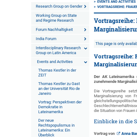
EVENTS AND ACTIVITIES
Research Group on Gender
VORTRAGSREIHE: FRAUE
Working Group on State
Vortragsreihe
and Regime Research
Marginalisier
Forum Nachhaltigkeit
India Forum
This page is only avail
Interdisciplinary Research
Group on Latin America
Vortragsreihe:
Events and Activities
Marginalisieru
Thomas Kestler in der
ZEIT
Der AK Lateinamerika 
zunehmende Marginalisi
Thomas Kestler zu Gast
an der Universität Rio de
Die Vortragsreihe set
Janeiro
Marginalisierung von 
gleichstellungspoliti
Vortrag: Perspektiven der
Geschlechterverhältnisse
Demokratie in
die Situation von Frauen
Lateinamerika
Der neue
Einblicke in die
Rechtspopulismus in
Lateinamerika: Ein
Vortrag von
Anna Ba
Überblick