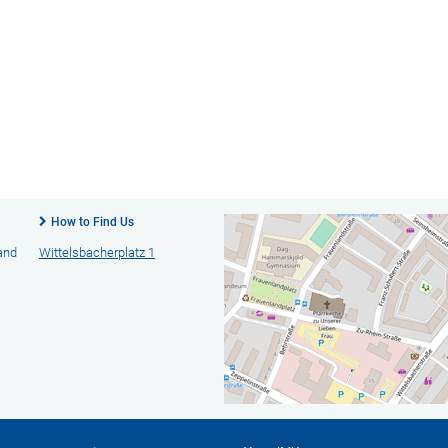
How to Find Us
 and
Wittelsbacherplatz 1