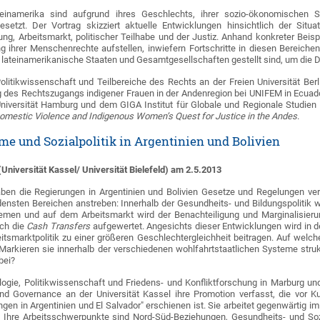
einamerika sind aufgrund ihres Geschlechts, ihrer sozio-ökonomischen Situ
esetzt. Der Vortrag skizziert aktuelle Entwicklungen hinsichtlich der Si
ng, Arbeitsmarkt, politischer Teilhabe und der Justiz. Anhand konkreter Beisp
 ihrer Menschenrechte aufstellen, inwiefern Fortschritte in diesen Bereiche
 lateinamerikanische Staaten und Gesamtgesellschaften gestellt sind, um die Di
Politikwissenschaft und Teilbereiche des Rechts an der Freien Universität Be
g des Rechtszugangs indigener Frauen in der Andenregion bei UNIFEM in Ecua
Universität Hamburg und dem GIGA Institut für Globale und Regionale Studie
 Domestic Violence and Indigenous Women’s Quest for Justice in the Andes
.
me und Sozialpolitik in Argentinien und Bolivien
(Universität Kassel/ Universität Bielefeld) am 2.5.2013
aben die Regierungen in Argentinien und Bolivien Gesetze und Regelungen ver
edensten Bereichen anstreben: Innerhalb der Gesundheits- und Bildungspoliti
ste­men und auf dem Arbeitsmarkt wird der Benachteiligung und Marginalisier
rch die
Cash Transfers
aufgewertet. Angesichts dieser Entwicklungen wird in de
eitsmarktpolitik zu einer größeren Geschlechtergleichheit beitragen. Auf wel
arkieren sie innerhalb der verschiedenen wohlfahrtstaatlichen Systeme stru
bei?
iologie, Politikwissenschaft und Friedens- und Konfliktforschung in Marburg 
and Governance an der Universität Kassel ihre Promotion verfasst, die vor K
ungen in Argentinien und El Salvador" erschienen ist. Sie arbeitet gegenwärtig
ld. Ihre Arbeitsschwerpunkte sind Nord-Süd-Beziehungen, Gesundheits- und Sozi