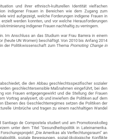
ation und ihrer ethnisch-kulturellen Identität vielfachen
tuation indigener Frauen in Bereichen wie dem Zugang zum
iele wird aufgezeigt, welche Forderungen indigene Frauen in
n erzielt werden konnten, und vor welche Herausforderungen
skriminierung indigener Frauen nachhaltig zu verringern.
rlin. Im Anschluss an das Studium war Frau Barrera in einem
dor (heute UN Women) beschäftigt. Von 2010 bis Anfang 2014
n in der Politikwissenschaft zum Thema
Promoting Change in
abschiedet, die den Abbau geschlechtsspezifischer sozialer
k werden geschlechtersensible Maßnahmen eingeführt, bei den
ung von Frauen entgegengewirkt und die Stellung der Frauen
m Vortrag analysiert, ob und inwiefern die Politiken auf dem
chen Ebenen des Geschlechterregimes setzen die Politiken der
kturelle Umbrüche und tragen zu einem nachhaltigen Wandel
und Santiago de Compostela studiert und am Promotionskolleg
urzem unter dem Titel "Gesundheitspolitik in Lateinamerika.
 im Forschungsprojekt „Die Amerikas als Verflechtungsraum“ an
alpolitik, soziale Bewegungen, sozial-ökologische Konflikte