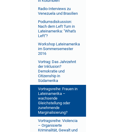
in Kolumbien
Radio-Interviews zu
Venezuela und Brasilien
Podiumsdiskussion:
Nach dem Left Turn in
Lateinamerika: "What's
Left"?
Workshop Lateinamerika
im Sommersemester
2016
Vortrag: Das Jahrzehnt
der Inklusion?
Demokratie und
Citizenship in
Südamerika
Vortragsreihe: Frauen in
Lateinamerika –
wachsende
Gleichstellung oder
zunehmende
Marginalisierung?
Vortragsreihe: Violencia
– Organisierte
Kriminalität, Gewalt und