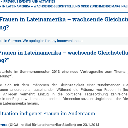
PREVIOUS EVENTS AND ACTIVITIES
N IN LATEINAMERIKA – WACHSENDE GLEICHSTELLUNG ODER ZUNEHMENDE MARGINAL
: Frauen in Lateinamerika – wachsende Gleichs
ung?
able in German. We apologize for any inconveniences.
 Frauen in Lateinamerika – wachsende Gleichstel
ng?"
startete im Sommersemester 2013 eine neue Vortragsreihe zum Thema „F
erung?“.
zte sich mit dem Phänomen der Gleichzeitigkeit einer zunehmenden Glei
Frauen andererseits, auseinander. Während die Präsenz von Frauen in (
sche Anliegen vermehrt Einzug in die politische Tagesordnung zahlreich
 in der Region weiterhin eine zentrale Dimension sozialer Ungleichheit dar. Di
 in Lateinamerika heraus.
 Situation indigener Frauen im Andenraum
rrera
(GIGA Institut für Lateinamerika-Studien) am 23.1.2014