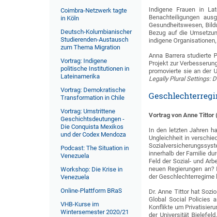
Indigene Frauen in Lat
Coimbra-Netzwerk tagte
Benachteiligungen ausg
in Köln
Gesundheitswesen, Bildu
Deutsch-Kolumbianischer
Bezug auf die Umsetzung
Studierenden-Austausch
indigene Organisationen,
zum Thema Migration
Anna Barrera studierte 
Vortrag: Indigene
Projekt zur Verbesserun
politische Institutionen in
promovierte sie an der 
Lateinamerika
Legally Plural Settings:
Vortrag: Demokratische
Geschlechterregi
Transformation in Chile
Vortrag: Umstrittene
Vortrag von Anne Tittor 
Geschichtsdeutungen -
Die Conquista Mexikos
In den letzten Jahren h
und der Codex Mendoza
Ungleichheit in verschi
Sozial­versicherungs­sy
Podcast: The Situation in
innerhalb der Familie du
Venezuela
Feld der Sozial- und Arb
neuen Regierungen an? M
Workshop: Die Krise in
der Geschlechterregime 
Venezuela
Online-Plattform BRaS
Dr. Anne Tittor hat Soz
Global Social Policies 
VHB-Kurse im
Konflikte um Privatisier
Wintersemester 2020/21
der Universität Bielefe