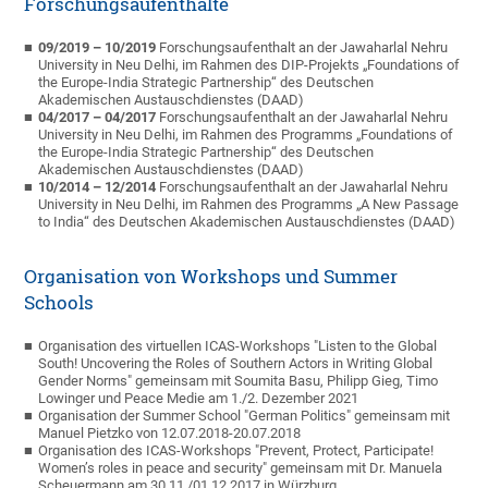
Forschungsaufenthalte
09/2019 – 10/2019
Forschungsaufenthalt an der Jawaharlal Nehru
University in Neu Delhi, im Rahmen des DIP-Projekts „Foundations of
the Europe-India Strategic Partnership“ des Deutschen
Akademischen Austauschdienstes (DAAD)
04/2017 – 04/2017
Forschungsaufenthalt an der Jawaharlal Nehru
University in Neu Delhi, im Rahmen des Programms „Foundations of
the Europe-India Strategic Partnership“ des Deutschen
Akademischen Austauschdienstes (DAAD)
10/2014 – 12/2014
Forschungsaufenthalt an der Jawaharlal Nehru
University in Neu Delhi, im Rahmen des Programms „A New Passage
to India“ des Deutschen Akademischen Austauschdienstes (DAAD)
Organisation von Workshops und Summer
Schools
Organisation des virtuellen ICAS-Workshops "Listen to the Global
South! Uncovering the Roles of Southern Actors in Writing Global
Gender Norms" gemeinsam mit Soumita Basu, Philipp Gieg, Timo
Lowinger und Peace Medie am 1./2. Dezember 2021
Organisation der Summer School "German Politics" gemeinsam mit
Manuel Pietzko von 12.07.2018-20.07.2018
Organisation des ICAS-Workshops "Prevent, Protect, Participate!
Women’s roles in peace and security" gemeinsam mit Dr. Manuela
Scheuermann am 30.11./01.12.2017 in Würzburg