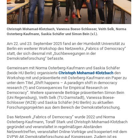
Christoph Mohamad-Klotzbach, Vanessa Boese-Schlosser, Veith Selk, Norma
Osterberg-Kaufmann, Saskia Schäfer und Simon Bein (v.l.).
Am 22. und 23. September 2025 fand an der Humboldt Universität zu
Berlin ein weiterer Workshop des Netzwerks „Fabrics of Democracy“
statt, der sich diesmal mit „Suchbewegungen in der
Demokratieforschung“ befasste.
Gemeinsam mit Norma Osterberg-Kaufmann und Saskia Schäfer
(beide HU Berlin) organisierte
Christoph Mohamad-Klotzbach
den
Workshop mit und präsentierte mit Osterberg-Kaufmann ein Paper zu
unter dem Titel „Shift happens – A paradigm shift in democracy
research (?) and Consequences for Empirical Research on
Democracy“. Weitere spannende Beiträge präsentierten Simon Bein
(Uni Regensburg), Veith Selk (TU Darmstadt), Vanessa Boese-
Schlosser (WZB) und Saskia Schäfer (HU Berlin) zu aktuellen
Forschungsprojekten aus dem Bereich der Demokratieforschung.
Das Netzwerk „Fabrics of Democracy” wurde 2022 und Norma
Osterberg-Kaufmann, Toralf Stark und Christoph Mohamad-Klotzbach
gegründet und veranstaltet in regelmäßigen Abständen
Netzwerktreffen, veranstaltet Online-Vorträge und kooperiert mit dem
DVPW-AK Demokratieforschung auf Kongressen. Zudem ist es