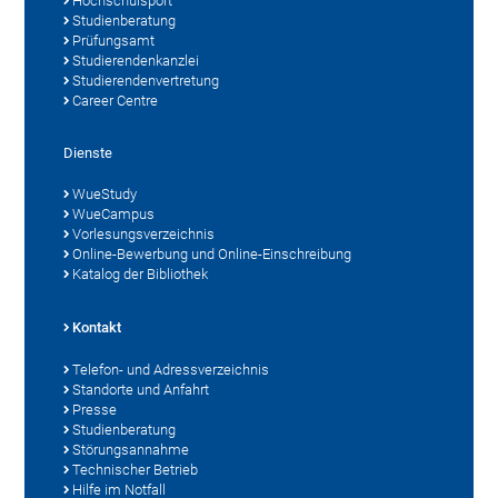
Hochschulsport
Studienberatung
Prüfungsamt
Studierendenkanzlei
Studierendenvertretung
Career Centre
Dienste
WueStudy
WueCampus
Vorlesungsverzeichnis
Online-Bewerbung und Online-Einschreibung
Katalog der Bibliothek
Kontakt
Telefon- und Adressverzeichnis
Standorte und Anfahrt
Presse
Studienberatung
Störungsannahme
Technischer Betrieb
Hilfe im Notfall