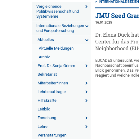
INTERNATIONALE BEZI
Vergleichende
Politikwissenschaft und
JMU Seed Grant
Systemlehre
16.01.2025
Internationale Beziehungen
und Europaforschung
Dr. Elena Dück ha
Aktuelles
Center für das Pr
Neighborhood (EU
Aktuelle Meldungen
Archiv
EUCADES untersucht, wel
Nachbarschaft beeinflus
Prof. Dr. Sonja Grimm
Blick genommen. Das Proj
Sekretariat
reagiert und welche Rolle
Mitarbeiter*innen
Lehrbeauftragte
Hilfskräfte
Leitbild
Forschung
Lehre
Veranstaltungen