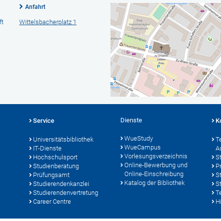
Anfahrt
ft
Wittelsbacherplatz 1
Dienste
Service
K
WueStudy
Universitätsbibliothek
T
WueCampus
IT-Dienste
A
Vorlesungsverzeichnis
Hochschulsport
S
Online-Bewerbung und
Studienberatung
P
Online-Einschreibung
Prüfungsamt
S
Katalog der Bibliothek
Studierendenkanzlei
S
Studierendenvertretung
T
Career Centre
Hi