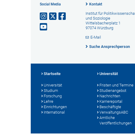
Social Media
Kontakt
Institut für Politikwissenscha
und Soziologie
Wittelsbacherplatz 1
97074 Würzburg
E-Mail
Suche Ansprechperson
Startseite
Universität
Universität
Fristen und Termine
Studium
Studienangebot
Forschung
Nachrichten
Lehre
Karriereportal
Einrichtungen
Beschäftigte
International
VerwaltungsABC
Amtliche
Veröffentlichungen