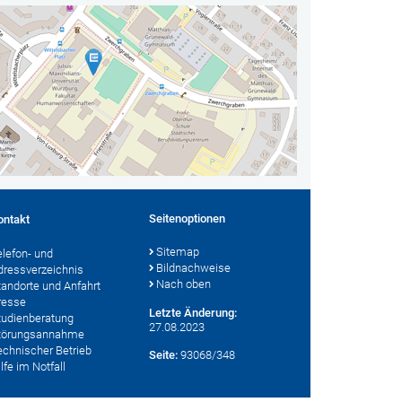
Seitenoptionen
ontakt
Sitemap
elefon- und
Bildnachweise
dressverzeichnis
Nach oben
tandorte und Anfahrt
resse
Letzte Änderung:
tudienberatung
27.08.2023
törungsannahme
echnischer Betrieb
Seite:
93068/348
lfe im Notfall