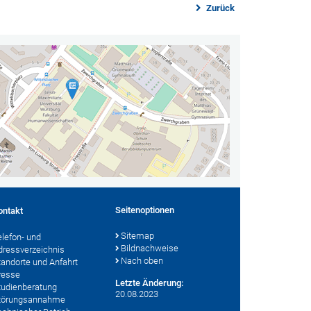
Zurück
Seitenoptionen
ontakt
Sitemap
elefon- und
Bildnachweise
dressverzeichnis
Nach oben
tandorte und Anfahrt
resse
Letzte Änderung:
tudienberatung
20.08.2023
törungsannahme