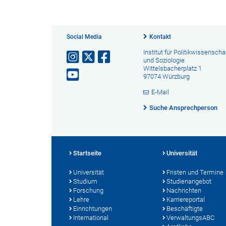
Social Media
Kontakt
Institut für Politikwissenscha
und Soziologie
Wittelsbacherplatz 1
97074 Würzburg
E-Mail
Suche Ansprechperson
Startseite
Universität
Universität
Fristen und Termine
Studium
Studienangebot
Forschung
Nachrichten
Lehre
Karriereportal
Einrichtungen
Beschäftigte
International
VerwaltungsABC