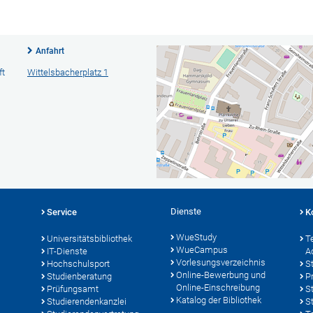
Anfahrt
ft
Wittelsbacherplatz 1
Dienste
Service
K
WueStudy
Universitätsbibliothek
T
WueCampus
IT-Dienste
A
Vorlesungsverzeichnis
Hochschulsport
S
Online-Bewerbung und
Studienberatung
P
Online-Einschreibung
Prüfungsamt
S
Katalog der Bibliothek
Studierendenkanzlei
S