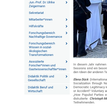
Jun.-Prof. Dr. Ulrike
Zeigermann
Sekretariat
Mitarbeiter*innen
Hilfskräfte
Forschungsbereich
Nachhaltige Governance
Forschungsbereich
Wissen in sozial-
ökologischen
Transformationen
Assoziierte
In diesem Jahr nahmen g
Forscher*innen und
Sessions sind ein beson
Gastwissenschaftler*innen
den Ideen der anderen T
Didaktik Politik und
Elena Dück
(Internation
Gesellschaft
Socialization through
Democratic Legitimacy in
Didaktik Beruf und
or Accident? Voluntary 
Wirtschaft
„How Populist Parties 
diskutierte
Christoph M
Teilnehmenden.