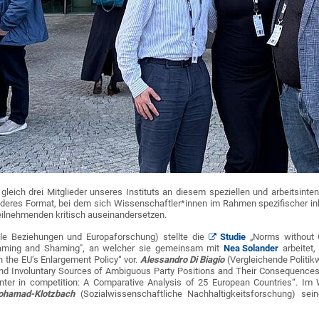
leich drei Mitglieder unseres Instituts an diesem speziellen und arbeitsi
deres Format, bei dem sich Wissenschaftler*innen im Rahmen spezifischer inh
eilnehmenden kritisch auseinandersetzen.
ale Beziehungen und Europaforschung) stellte die
Studie
„Norms without C
 Naming and Shaming", an welcher sie gemeinsam mit
Nea Solander
arbeitet
 the EU’s Enlargement Policy“ vor.
Alessandro Di Biagio
(Vergleichende Politi
and Involuntary Sources of Ambiguous Party Positions and Their Consequences 
enter in competition: A Comparative Analysis of 25 European Countries“. I
ohamad-Klotzbach
(Sozialwissenschaftliche Nachhaltigkeitsforschung) 