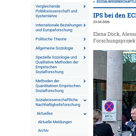
SOZIALWISSENSCHAFTL
Vergleichende
Politikwissenschaft und
IPS bei den EC
Systemlehre
23.04.2026
Internationale Beziehungen
und Europaforschung
Elena Dück, Aless
Politische Theorie
Forschungsprojekt
Allgemeine Soziologie
Spezielle Soziologie und
Qualitative Methoden der
Empirischen
Sozialforschung
Methoden der
Quantitativen Empirischen
Sozialforschung
Sozialwissenschaftliche
Nachhaltigkeitsforschung
Aktuelles
Aktuelle Meldungen
Archiv