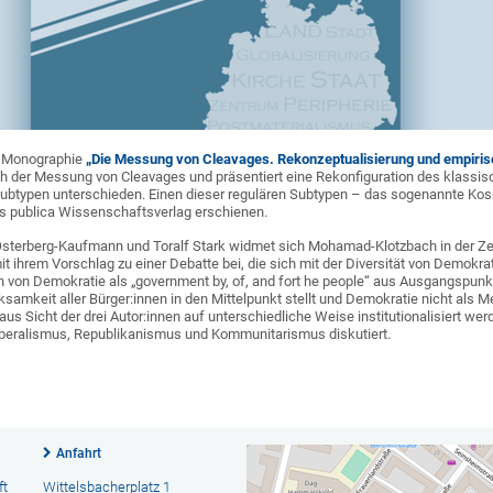
e Monographie
„Die Messung von Cleavages. Rekonzeptualisierung und empiris
 der Messung von Cleavages und präsentiert eine Rekonfiguration des klassisc
ubtypen unterschieden. Einen dieser regulären Subtypen – das sogenannte Kos
 res publica Wissenschaftsverlag erschienen.
terberg-Kaufmann und Toralf Stark widmet sich Mohamad-Klotzbach in der Zei
t ihrem Vorschlag zu einer Debatte bei, die sich mit der Diversität von Demokrat
on von Demokratie als „government by, of, and fort he people“ aus Ausgangspunkt
rksamkeit aller Bürger:innen in den Mittelpunkt stellt und Demokratie nicht als 
s Sicht der drei Autor:innen auf unterschiedliche Weise institutionalisiert werd
Liberalismus, Republikanismus und Kommunitarismus diskutiert.
Anfahrt
ft
Wittelsbacherplatz 1