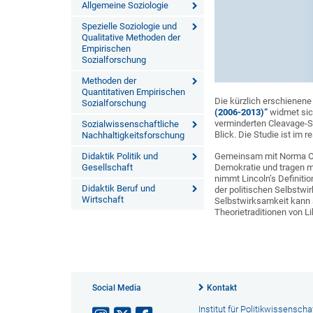
Allgemeine Soziologie
Spezielle Soziologie und
Qualitative Methoden der
Empirischen
Sozialforschung
Methoden der
Quantitativen Empirischen
Die kürzlich erschienen
Sozialforschung
(2006-2013)“
widmet sich
verminderten Cleavage-S
Sozialwissenschaftliche
Blick. Die Studie ist im
Nachhaltigkeitsforschung
Gemeinsam mit Norma Os
Didaktik Politik und
Demokratie und tragen mi
Gesellschaft
nimmt Lincoln’s Definiti
Didaktik Beruf und
der politischen Selbstwi
Wirtschaft
Selbstwirksamkeit kann au
Theorietraditionen von 
Social Media
Kontakt
Institut für Politikwissenscha