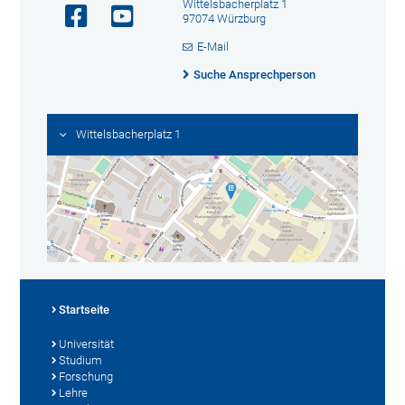
Wittelsbacherplatz 1
97074 Würzburg
E-Mail
Suche Ansprechperson
Wittelsbacherplatz 1
Startseite
Universität
Studium
Forschung
Lehre