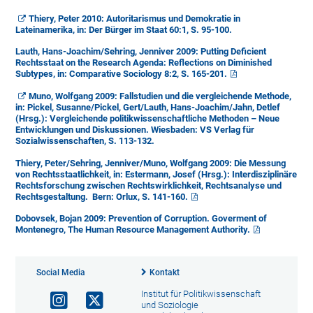
Thiery, Peter 2010: Autoritarismus und Demokratie in
Lateinamerika, in: Der Bürger im Staat 60:1, S. 95-100.
Lauth, Hans-Joachim/Sehring, Jenniver 2009: Putting Deficient
Rechtsstaat on the Research Agenda: Reflections on Diminished
Subtypes, in: Comparative Sociology 8:2, S. 165-201.
Muno, Wolfgang 2009: Fallstudien und die vergleichende Methode,
in: Pickel, Susanne/Pickel, Gert/Lauth, Hans-Joachim/Jahn, Detlef
(Hrsg.): Vergleichende politikwissenschaftliche Methoden – Neue
Entwicklungen und Diskussionen. Wiesbaden: VS Verlag für
Sozialwissenschaften, S. 113-132.
Thiery, Peter/Sehring, Jenniver/Muno, Wolfgang 2009: Die Messung
von Rechtsstaatlichkeit, in: Estermann, Josef (Hrsg.): Interdisziplinäre
Rechtsforschung zwischen Rechtswirklichkeit, Rechtsanalyse und
Rechtsgestaltung. Bern: Orlux, S. 141-160.
Dobovsek, Bojan 2009: Prevention of Corruption. Goverment of
Montenegro, The Human Resource Management Authority.
Social Media
Kontakt
Institut für Politikwissenschaft
und Soziologie