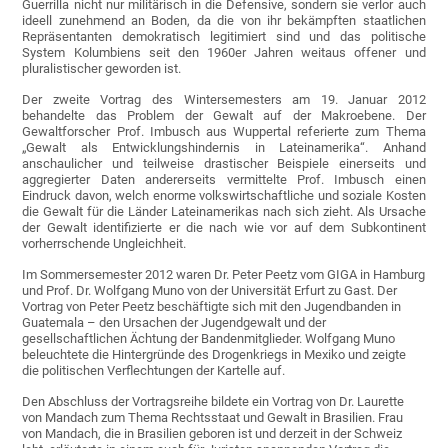
Guerrilla nicht nur militärisch in die Defensive, sondern sie verlor auch
ideell zunehmend an Boden, da die von ihr bekämpften staatlichen
Repräsentanten demokratisch legitimiert sind und das politische
System Kolumbiens seit den 1960er Jahren weitaus offener und
pluralistischer geworden ist.
Der zweite Vortrag des Wintersemesters am 19. Januar 2012
behandelte das Problem der Gewalt auf der Makroebene. Der
Gewaltforscher Prof. Imbusch aus Wuppertal referierte zum Thema
„Gewalt als Entwicklungshindernis in Lateinamerika“. Anhand
anschaulicher und teilweise drastischer Beispiele einerseits und
aggregierter Daten andererseits vermittelte Prof. Imbusch einen
Eindruck davon, welch enorme volkswirtschaftliche und soziale Kosten
die Gewalt für die Länder Lateinamerikas nach sich zieht. Als Ursache
der Gewalt identifizierte er die nach wie vor auf dem Subkontinent
vorherrschende Ungleichheit.
Im Sommersemester 2012 waren Dr. Peter Peetz vom GIGA in Hamburg
und Prof. Dr. Wolfgang Muno von der Universität Erfurt zu Gast. Der
Vortrag von Peter Peetz beschäftigte sich mit den Jugendbanden in
Guatemala – den Ursachen der Jugendgewalt und der
gesellschaftlichen Ächtung der Bandenmitglieder. Wolfgang Muno
beleuchtete die Hintergründe des Drogenkriegs in Mexiko und zeigte
die politischen Verflechtungen der Kartelle auf.
Den Abschluss der Vortragsreihe bildete ein Vortrag von Dr. Laurette
von Mandach zum Thema Rechtsstaat und Gewalt in Brasilien. Frau
von Mandach, die in Brasilien geboren ist und derzeit in der Schweiz