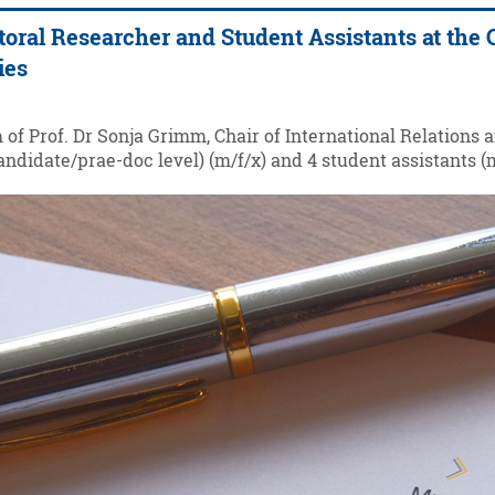
toral Researcher and Student Assistants at the 
ies
of Prof. Dr Sonja Grimm, Chair of International Relations 
ndidate/prae-doc level) (m/f/x) and 4 student assistants (m