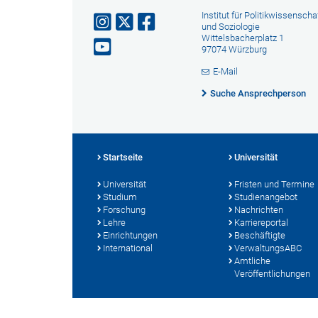
Institut für Politikwissenscha
und Soziologie
Wittelsbacherplatz 1
97074 Würzburg
E-Mail
Suche Ansprechperson
Startseite
Universität
Universität
Fristen und Termine
Studium
Studienangebot
Forschung
Nachrichten
Lehre
Karriereportal
Einrichtungen
Beschäftigte
International
VerwaltungsABC
Amtliche
Veröffentlichungen