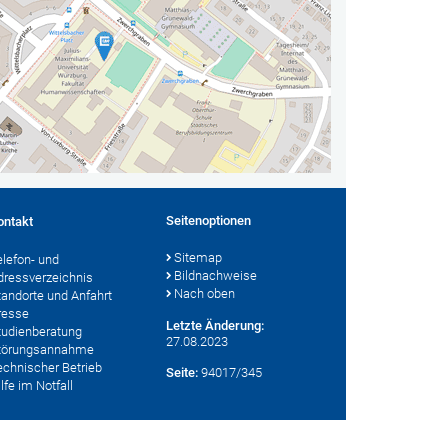
Seitenoptionen
ontakt
Sitemap
elefon- und
Bildnachweise
dressverzeichnis
Nach oben
tandorte und Anfahrt
resse
Letzte Änderung:
tudienberatung
27.08.2023
törungsannahme
echnischer Betrieb
Seite:
94017/345
lfe im Notfall