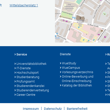
ft
Wittelsbacherplatz 1
Dienste
Service
K
WueStudy
Universitätsbibliothek
T
WueCampus
IT-Dienste
A
Vorlesungsverzeichnis
Hochschulsport
S
Online-Bewerbung und
Studienberatung
P
Online-Einschreibung
Prüfungsamt
S
Katalog der Bibliothek
Studierendenkanzlei
S
Studierendenvertretung
T
Career Centre
Hi
Impressum
Datenschutz
Barrierefreiheit