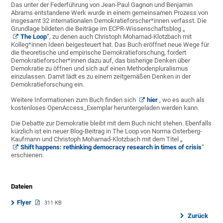
Das unter der Federführung von Jean-Paul Gagnon und Benjamin
Abrams entstandene Werk wurde in einem gemeinsamen Prozess von
insgesamt 32 internationalen Demokratieforscher*innen verfasst. Die
Grundlage bildeten die Beiträge im ECPR-Wissenschaftsblog „
The Loop
“, zu denen auch Christoph Mohamad-Klotzbach mit
Kolleg*innen Ideen beigesteuert hat. Das Buch eröffnet neue Wege für
die theoretische und empirische Demokratieforschung, fordert
Demokratieforscher*innen dazu auf, das bisherige Denken über
Demokratie zu öffnen und sich auf einen Methodenpluralismus
einzulassen. Damit lädt es zu einem zeitgemäßen Denken in der
Demokratieforschung ein.
Weitere Informationen zum Buch finden sich
hier
, wo es auch als
kostenloses OpenAccess_Exemplar heruntergeladen werden kann.
Die Debatte zur Demokratie bleibt mit dem Buch nicht stehen. Ebenfalls
kürzlich ist ein neuer Blog-Beitrag in The Loop von Norma Osterberg-
Kaufmann und Christoph Mohamad-Klotzbach mit dem Titel „
Shift happens: rethinking democracy research in times of crisis
“
erschienen.
Dateien
Flyer
311 KB
Zurück