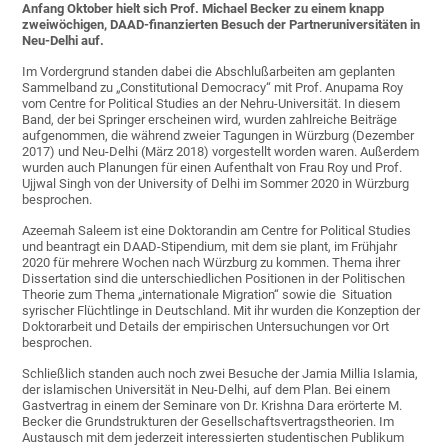
Anfang Oktober hielt sich Prof. Michael Becker zu einem knapp
zweiwöchigen, DAAD-finanzierten Besuch der Partneruniversitäten in
Neu-Delhi auf.
Im Vordergrund standen dabei die Abschlußarbeiten am geplanten
Sammelband zu „Constitutional Democracy“ mit Prof. Anupama Roy
vom Centre for Political Studies an der Nehru-Universität. In diesem
Band, der bei Springer erscheinen wird, wurden zahlreiche Beiträge
aufgenommen, die während zweier Tagungen in Würzburg (Dezember
2017) und Neu-Delhi (März 2018) vorgestellt worden waren. Außerdem
wurden auch Planungen für einen Aufenthalt von Frau Roy und Prof.
Ujjwal Singh von der University of Delhi im Sommer 2020 in Würzburg
besprochen.
Azeemah Saleem ist eine Doktorandin am Centre for Political Studies
und beantragt ein DAAD-Stipendium, mit dem sie plant, im Frühjahr
2020 für mehrere Wochen nach Würzburg zu kommen. Thema ihrer
Dissertation sind die unterschiedlichen Positionen in der Politischen
Theorie zum Thema „internationale Migration“ sowie die Situation
syrischer Flüchtlinge in Deutschland. Mit ihr wurden die Konzeption der
Doktorarbeit und Details der empirischen Untersuchungen vor Ort
besprochen.
Schließlich standen auch noch zwei Besuche der Jamia Millia Islamia,
der islamischen Universität in Neu-Delhi, auf dem Plan. Bei einem
Gastvertrag in einem der Seminare von Dr. Krishna Dara erörterte M.
Becker die Grundstrukturen der Gesellschaftsvertragstheorien. Im
Austausch mit dem jederzeit interessierten studentischen Publikum