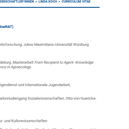
SSENSCHAFTLER*INNEN
LINDA KOCH
CURRICULUM VITAE
(WueRAT)
eitsforschung
, Julius-Maximilians-Universität Würzburg
gdeburg. Masterarbeit
From Recipient to Agent- Knowledge
ence in Agroecology
ligendienst und Internationale Jugendarbeit,
elorstudiengang Sozialwissenschaften, Otto-von-Guericke-
- und Kulturwissenschaften