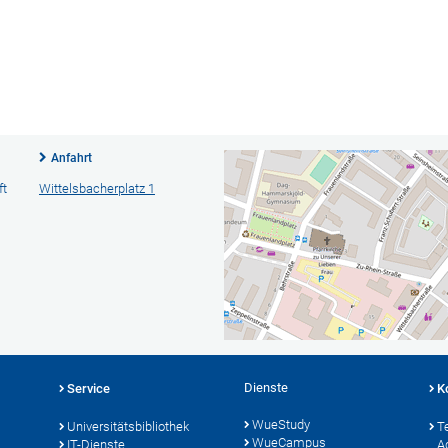
Anfahrt
ft
Wittelsbacherplatz 1
Dienste
Service
K
WueStudy
Universitätsbibliothek
T
WueCampus
IT-Dienste
A