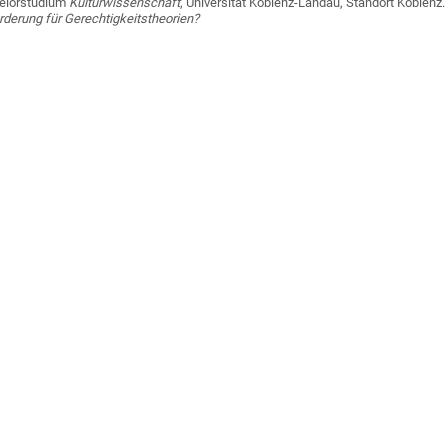
elorstudium
Kulturwissenschaft
, Universität Koblenz-Landau, Standort Koblenz.
derung für Gerechtigkeitstheorien?