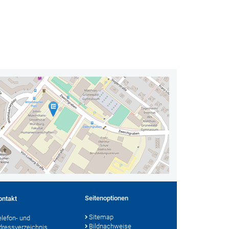
Seitenoptionen
ontakt
Sitemap
elefon- und
Bildnachweise
dressverzeichnis