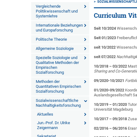
SOZIALWISSENSCHAFTL
Vergleichende
Politikwissenschaft und
Curriculum Vi
Systemlehre
Internationale Beziehungen
Seit 10/2024
Wissenschaf
und Europaforschung
Seit 01/2023
Freiberufli
Politische Theorie
seit 10/2022
Wissenschaft
Allgemeine Soziologie
seit 07/2022
Nachhaltigk
Spezielle Soziologie und
Qualitative Methoden der
10/2018 – 03/2022
Mast
Empirischen
Sharing and Co-Generati
Sozialforschung
09/2020-10/2021
Fortbil
Methoden der
Quantitativen Empirischen
01/2020-09/2022
Koordin
Sozialforschung
Auslandsgesellschaft S
Sozialwissenschaftliche
10/2019 – 01/2020
Tuto
Nachhaltigkeitsforschung
Universität Magdeburg
Aktuelles
10/2017 – 09/2018
Zusat
Jun.-Prof. Dr. Ulrike
Zeigermann
02/2016 – 06/2016
Erasm
Sekretariat