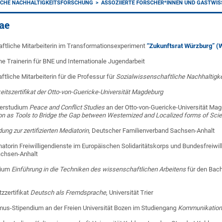
ICHE NACHHALTIGKEITSFORSCHUNG
ASSOZIIERTE FORSCHER*INNEN UND GASTWI
tae
tliche Mitarbeiterin im Transformationsexperiment
“Zukunftsrat Würzburg” 
che Trainerin für BNE und Internationale Jugendarbeit
liche Mitarbeiterin für die Professur für
Sozialwissenschaftliche Nachhaltigk
eitszertifikat der Otto-von-Guericke-Universität Magdeburg
erstudium
Peace and Conflict Studies
an der Otto-von-Guericke-Universität Ma
on as Tools to Bridge the Gap between Westernized and Localized forms of Sci
dung zur zertifizierten Mediatorin,
Deutscher Familienverband Sachsen-Anhalt
atorin Freiwilligendienste im Europäischen Solidaritätskorps und Bundesfreiwil
achsen-Anhalt
rium
Einführung in die Techniken des wissenschaftlichen Arbeitens
für den Bach
zzertifikat
Deutsch als Fremdsprache
, Universität Trier
us-Stipendium an der Freien Universität Bozen im Studiengang
Kommunikations