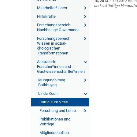
10/2014 – 11/2017
Bach
und zukünftige Herausfor
Mitarbeiter*innen
Hilfskräfte
Forschungsbereich
Nachhaltige Governance
Forschungsbereich
Wissen in sozial-
ökologischen
Transformationen
Assoziierte
Forscher*innen und
Gastwissenschaftler*innen
Mungunchimeg
Batkhuyag
Linda Koch
Curriculum Vitae
Forschung und Lehre
Publikationen und
Vorträge
Mitgliedschaften