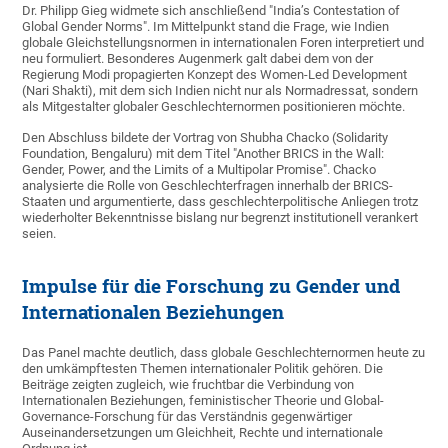
Dr. Philipp Gieg widmete sich anschließend "India’s Contestation of
Global Gender Norms". Im Mittelpunkt stand die Frage, wie Indien
globale Gleichstellungsnormen in internationalen Foren interpretiert und
neu formuliert. Besonderes Augenmerk galt dabei dem von der
Regierung Modi propagierten Konzept des Women-Led Development
(Nari Shakti), mit dem sich Indien nicht nur als Normadressat, sondern
als Mitgestalter globaler Geschlechternormen positionieren möchte.
Den Abschluss bildete der Vortrag von Shubha Chacko (Solidarity
Foundation, Bengaluru) mit dem Titel "Another BRICS in the Wall:
Gender, Power, and the Limits of a Multipolar Promise". Chacko
analysierte die Rolle von Geschlechterfragen innerhalb der BRICS-
Staaten und argumentierte, dass geschlechterpolitische Anliegen trotz
wiederholter Bekenntnisse bislang nur begrenzt institutionell verankert
seien.
Impulse für die Forschung zu Gender und
Internationalen Beziehungen
Das Panel machte deutlich, dass globale Geschlechternormen heute zu
den umkämpftesten Themen internationaler Politik gehören. Die
Beiträge zeigten zugleich, wie fruchtbar die Verbindung von
Internationalen Beziehungen, feministischer Theorie und Global-
Governance-Forschung für das Verständnis gegenwärtiger
Auseinandersetzungen um Gleichheit, Rechte und internationale