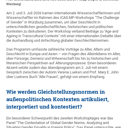
Würzburg)
Am 2. und 3. Juli 2026 kamen internationale Wissenschaftlerinnen und
Wissenschaftler im Rahmen des ICAS:MP-Workshops "The Challenge
of Gender" in Würzburg zusammen, um über Geschlecht in
unterschiedlichen gesellschaftlichen, historischen und politischen
Kontexten zu diskutieren. Der Workshop verband Beiträge zu "Age and
Ageing in Transcultural Contexts" mit einer internationalen Debatte über
die Aushandlung und Anfechtung globaler Geschlechternormen.
Das Programm umfasste zahlreiche Vorträge zu Alter, Altern und
Geschlecht in Europa und Asien – von Fragen des Alleinlebens im Alter,
über Fürsorge, Demenz und Witwenschaft bis hin zu historischen und
literarischen Perspektiven auf Alterungsprozesse. Einen besonderen
Akzent setzte zudem das Abendprogramm am 2. Juli mit einem
Gespräch zwischen der Autorin Verena Lueken und Prof. Mary E. John
über Luekens Buch "Alte Frauen", gefolgt von einem Empfang.
Wie werden Gleichstellungsnormen in
außenpolitischen Kontexten artikuliert,
interpretiert und kontestiert?
Ein besonderer Schwerpunkt des zweiten Workshoptages war das
Panel "The Contestation of Global Gender Norms: Analyzing and
Situating Gender Equality in Foreign Policy". Das Panel untersuchte, wie