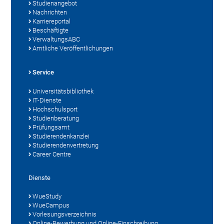
Studienangebot
Nachrichten
Karriereportal
Beschäftigte
VerwaltungsABC
Amtliche Veröffentlichungen
Service
Universitätsbibliothek
IT-Dienste
Hochschulsport
Studienberatung
Prüfungsamt
Studierendenkanzlei
Studierendenvertretung
Career Centre
Dienste
WueStudy
WueCampus
Vorlesungsverzeichnis
Online-Bewerbung und Online-Einschreibung