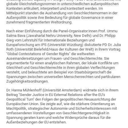
globale Gleichstellungsnormen in unterschiedlichen außenpolitischen
Kontexten artikuliert, interpretiert und kontestiert werden. Im
Mittelpunkt standen die Aushandlung von Geschlechternormen in der
Außenpolitik sowie ihre Bedeutung für globale Governance in einer
zunehmend fragmentierten Weltordnung.
Nach einer Einführung durch die Panel-Organisator:innen Prof. Ummu
Salma Bava (Jawaharlal Nehru University, New Delhi) und Dr. Philipp
Gieg vom Lehrstuhl für Internationale Beziehungen und
Europaforschung am IPS (Universität Würzburg) diskutierte PD Dr. Julia
Roth (Universität Bielefeld/Haus der Kulturen der Welt) in ihrem Vortrag
"Global Contestations of Gender Rights" die weltweiten
Auseinandersetzungen um Frauen- und Geschlechterrechte. Sie
argumentierte für einen analytischen Rahmen, der lokale Konflikte um
Gleichheit und Geschlechterrechte in ihren globalen Verflechtungen
versteht, und beleuchtete am Beispiel von Staatsbürgerschaft die
Spannungen zwischen universellen Menschenrechten und partikularen
Zugehörigkeitsordnungen.
Dr. Hanna Mühlenhoff (Universität Amsterdam) widmete sich in ihrem
Beitrag "Gender Justice in EU External Relations after the EU’s
Geopolitical Turn" den Folgen der geopolitischen Neuausrichtung der
Europäischen Union. Sie zeigte auf, wie die stärkere Orientierung an
Machtpolitik, strategischer Autonomie und Sicherheitsinteressen mit
umfassenderen Vorstellungen von Geschlechtergerechtigkeit in
Spannung geraten kann und welche Widersprüche daraus für die
Außenbeziehungen der EU entstehen.