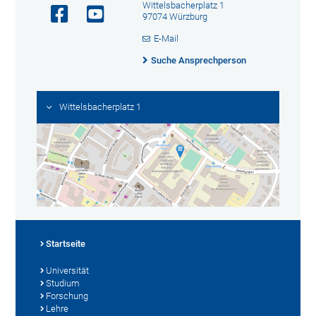
Wittelsbacherplatz 1
97074 Würzburg
E-Mail
Suche Ansprechperson
Wittelsbacherplatz 1
Startseite
Universität
Studium
Forschung
Lehre