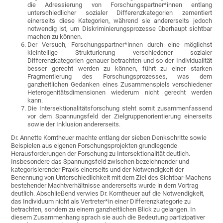
die Adressierung von Forschungspartner*innen entlang
unterschiedlicher sozialer Differenzkategorien zementiert
einerseits diese Kategorien, während sie andererseits jedoch
notwendig ist, um Diskriminierungsprozesse überhaupt sichtbar
machen zu können.
Der Versuch, Forschungspartner*innen durch eine möglichst
kleinteilige Strukturierung verschiedener sozialer
Differenzkategorien genauer betrachten und so der Individualität
besser gerecht werden zu können, führt zu einer starken
Fragmentierung des Forschungsprozesses, was dem
ganzheitlichen Gedanken eines Zusammenspiels verschiedener
Heterogenitätsdimensionen wiederum nicht gerecht werden
kann.
Die Intersektionalitätsforschung steht somit zusammenfassend
vor dem Spannungsfeld der Zielgruppenorientierung einerseits
sowie der Inklusion andererseits.
Dr. Annette Korntheuer machte entlang der sieben Denkschritte sowie
Beispielen aus eigenen Forschungsprojekten grundlegende
Herausforderungen der Forschung zu Intersektionalität deutlich.
Insbesondere das Spannungsfeld zwischen bezeichnender und
kategorisierender Praxis einerseits und der Notwendigkeit der
Benennung von Unterschiedlichkeit mit dem Ziel des Sichtbar-Machens
bestehender Machtverhältnisse andererseits wurde in dem Vortrag
deutlich. Abschließend verwies Dr. Korntheuer auf die Notwendigkeit,
das Individuum nicht als Vertreter*in einer Differenzkategorie zu
betrachten, sondern zu einem ganzheitlichen Blick zu gelangen. In
diesem Zusammenhang sprach sie auch die Bedeutung partizipativer