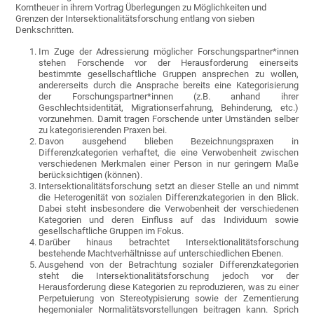
Korntheuer in ihrem Vortrag Überlegungen zu Möglichkeiten und
Grenzen der Intersektionalitätsforschung entlang von sieben
Denkschritten.
Im Zuge der Adressierung möglicher Forschungspartner*innen
stehen Forschende vor der Herausforderung einerseits
bestimmte gesellschaftliche Gruppen ansprechen zu wollen,
andererseits durch die Ansprache bereits eine Kategorisierung
der Forschungspartner*innen (z.B. anhand ihrer
Geschlechtsidentität, Migrationserfahrung, Behinderung, etc.)
vorzunehmen. Damit tragen Forschende unter Umständen selber
zu kategorisierenden Praxen bei.
Davon ausgehend blieben Bezeichnungspraxen in
Differenzkategorien verhaftet, die eine Verwobenheit zwischen
verschiedenen Merkmalen einer Person in nur geringem Maße
berücksichtigen (können).
Intersektionalitätsforschung setzt an dieser Stelle an und nimmt
die Heterogenität von sozialen Differenzkategorien in den Blick.
Dabei steht insbesondere die Verwobenheit der verschiedenen
Kategorien und deren Einfluss auf das Individuum sowie
gesellschaftliche Gruppen im Fokus.
Darüber hinaus betrachtet Intersektionalitätsforschung
bestehende Machtverhältnisse auf unterschiedlichen Ebenen.
Ausgehend von der Betrachtung sozialer Differenzkategorien
steht die Intersektionalitätsforschung jedoch vor der
Herausforderung diese Kategorien zu reproduzieren, was zu einer
Perpetuierung von Stereotypisierung sowie der Zementierung
hegemonialer Normalitätsvorstellungen beitragen kann. Sprich